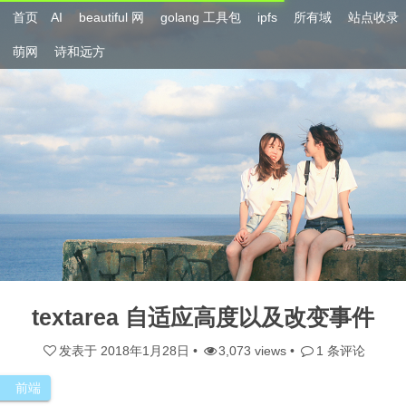
首页
AI
beautiful 网
golang 工具包
ipfs
所有域
站点收录
萌网
诗和远方
textarea 自适应高度以及改变事件
发表于
2018年1月28日
•
3,073 views •
1 条评论
前端