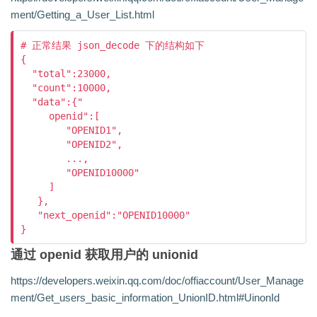
ment/Getting_a_User_List.html
# 正常结果 json_decode 下的结构如下

{

  "total":23000,

  "count":10000,

  "data":{"

     openid":[

        "OPENID1",

        "OPENID2",

        ...,

        "OPENID10000"

     ]

   },

   "next_openid":"OPENID10000"

通过 openid 获取用户的 unionid
https://developers.weixin.qq.com/doc/offiaccount/User_Manage
ment/Get_users_basic_information_UnionID.html#UinonId