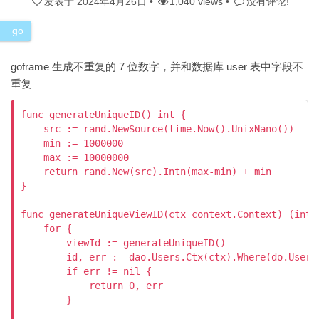
发表于
2024年4月26日
•
1,040 views •
没有评论!
go
goframe 生成不重复的 7 位数字，并和数据库 user 表中字段不
重复
func generateUniqueID() int {

    src := rand.NewSource(time.Now().UnixNano())

    min := 1000000

    max := 10000000

    return rand.New(src).Intn(max-min) + min

}

func generateUniqueViewID(ctx context.Context) (int, 
    for {

        viewId := generateUniqueID()

        id, err := dao.Users.Ctx(ctx).Where(do.Users
        if err != nil {

            return 0, err

        }
