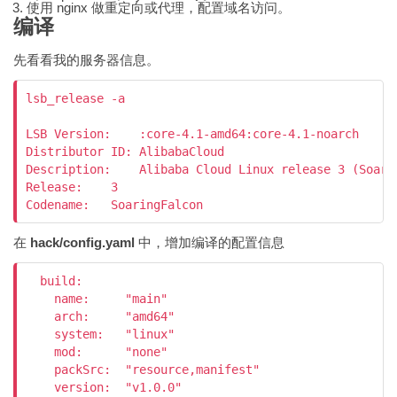
使用 nginx 做重定向或代理，配置域名访问。
编译
先看看我的服务器信息。
lsb_release -a

LSB Version:    :core-4.1-amd64:core-4.1-noarch

Distributor ID: AlibabaCloud

Description:    Alibaba Cloud Linux release 3 (Soarin
Release:    3

Codename:   SoaringFalcon
在
hack/config.yaml
中，增加编译的配置信息
  build:

    name:     "main"

    arch:     "amd64"

    system:   "linux"

    mod:      "none"

    packSrc:  "resource,manifest"

    version:  "v1.0.0"
