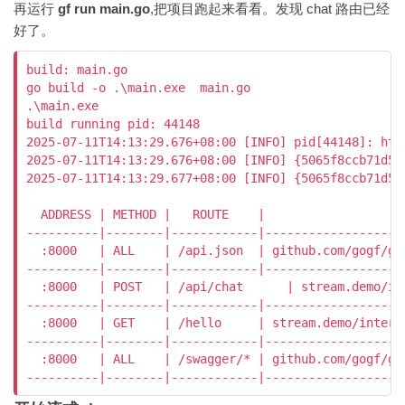
再运行
gf run main.go
,把项目跑起来看看。发现 chat 路由已经
好了。
build: main.go

go build -o .\main.exe  main.go

.\main.exe

build running pid: 44148

2025-07-11T14:13:29.676+08:00 [INFO] pid[44148]: htt
2025-07-11T14:13:29.676+08:00 [INFO] {5065f8ccb71d51
2025-07-11T14:13:29.677+08:00 [INFO] {5065f8ccb71d51
  ADDRESS | METHOD |   ROUTE    |                   
----------|--------|------------|-------------------
  :8000   | ALL    | /api.json  | github.com/gogf/gf
----------|--------|------------|-------------------
  :8000   | POST   | /api/chat      | stream.demo/in
----------|--------|------------|-------------------
  :8000   | GET    | /hello     | stream.demo/intern
----------|--------|------------|-------------------
  :8000   | ALL    | /swagger/* | github.com/gogf/gf
----------|--------|------------|-------------------