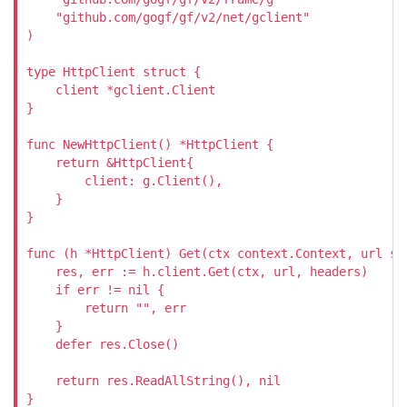
    "github.com/gogf/gf/v2/net/gclient"

)

type HttpClient struct {

    client *gclient.Client

}

func NewHttpClient() *HttpClient {

    return &HttpClient{

        client: g.Client(),

    }

}

func (h *HttpClient) Get(ctx context.Context, url st
    res, err := h.client.Get(ctx, url, headers)

    if err != nil {

        return "", err

    }

    defer res.Close()

    return res.ReadAllString(), nil

}
