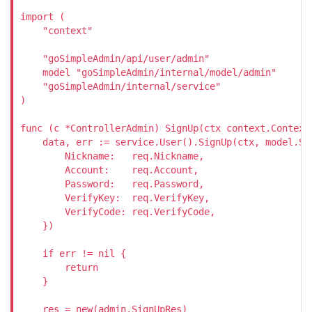
import (

    "context"

    "goSimpleAdmin/api/user/admin"

    model "goSimpleAdmin/internal/model/admin"

    "goSimpleAdmin/internal/service"

)

func (c *ControllerAdmin) SignUp(ctx context.Context
    data, err := service.User().SignUp(ctx, model.Sig
        Nickname:   req.Nickname,

        Account:    req.Account,

        Password:   req.Password,

        VerifyKey:  req.VerifyKey,

        VerifyCode: req.VerifyCode,

    })

    if err != nil {

        return

    }

    res = new(admin.SignUpRes)
