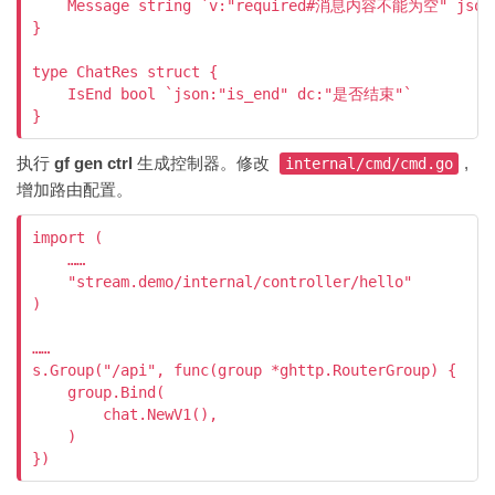
    Message string `v:"required#消息内容不能为空" json
}

type ChatRes struct {

    IsEnd bool `json:"is_end" dc:"是否结束"`

执行
gf gen ctrl
生成控制器。修改
,
internal/cmd/cmd.go
增加路由配置。
import (

    ……

    "stream.demo/internal/controller/hello"

)

……

s.Group("/api", func(group *ghttp.RouterGroup) {

    group.Bind(

        chat.NewV1(),

    )

})