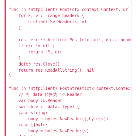
func (h *HttpClient) Post(ctx context.Context, url s
    for k, v := range headers {

        h.client.SetHeader(k, v)

    }

    res, err := h.client.Post(ctx, url, data, headers
    if err != nil {

        return "", err

    }

    defer res.Close()

    return res.ReadAllString(), nil

}

func (h *HttpClient) PostStream(ctx context.Context,
    // 将 data 转换为 io.Reader

    var body io.Reader

    switch v := data.(type) {

    case string:

        body = bytes.NewReader([]byte(v))

    case []byte:

        body = bytes.NewReader(v)
