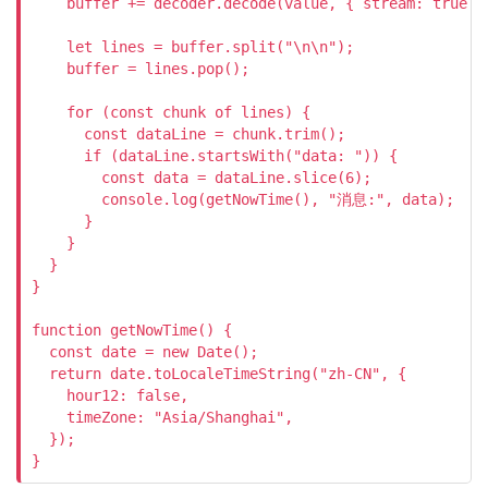
    buffer += decoder.decode(value, { stream: true })
    let lines = buffer.split("\n\n");

    buffer = lines.pop();

    for (const chunk of lines) {

      const dataLine = chunk.trim();

      if (dataLine.startsWith("data: ")) {

        const data = dataLine.slice(6);

        console.log(getNowTime(), "消息:", data);

      }

    }

  }

}

function getNowTime() {

  const date = new Date();

  return date.toLocaleTimeString("zh-CN", {

    hour12: false,

    timeZone: "Asia/Shanghai",

  });

}