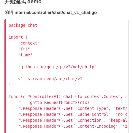
开始流式 demo
编辑
internal/controller/chat/chat_v1_chat.go
package chat

import (

    "context"

    "fmt"

    "time"

    "github.com/gogf/gf/v2/net/ghttp"

    v1 "stream.demo/api/chat/v1"

)

func (c *ControllerV1) Chat(ctx context.Context, req
    r := ghttp.RequestFromCtx(ctx)

    r.Response.Header().Set("Content-Type", "text/eve
    r.Response.Header().Set("Cache-Control", "no-cach
    r.Response.Header().Set("Connection", "keep-alive
    r.Response.Header().Set("Content-Encoding", "iden