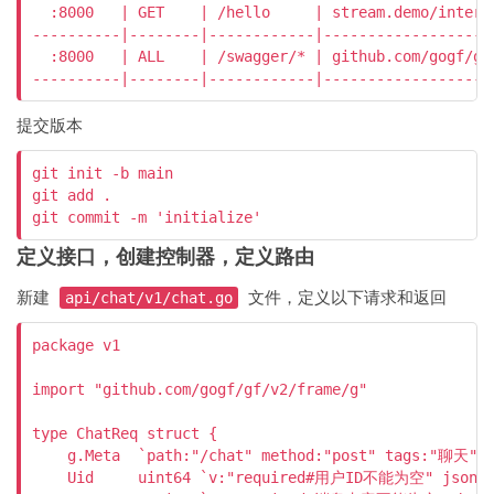
  :8000   | GET    | /hello     | stream.demo/intern
----------|--------|------------|-------------------
  :8000   | ALL    | /swagger/* | github.com/gogf/gf
----------|--------|------------|-------------------
提交版本
git init -b main

git add .

git commit -m 'initialize'
定义接口，创建控制器，定义路由
新建
文件，定义以下请求和返回
api/chat/v1/chat.go
package v1

import "github.com/gogf/gf/v2/frame/g"

type ChatReq struct {

    g.Meta  `path:"/chat" method:"post" tags:"聊天"
    Uid     uint64 `v:"required#用户ID不能为空" json:"