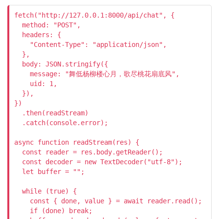
fetch("http://127.0.0.1:8000/api/chat", {

  method: "POST",

  headers: {

    "Content-Type": "application/json",

  },

  body: JSON.stringify({

    message: "舞低杨柳楼心月，歌尽桃花扇底风",

    uid: 1,

  }),

})

  .then(readStream)

  .catch(console.error);

async function readStream(res) {

  const reader = res.body.getReader();

  const decoder = new TextDecoder("utf-8");

  let buffer = "";

  while (true) {

    const { done, value } = await reader.read();

    if (done) break;
