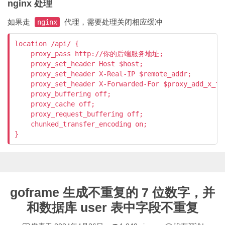
nginx 处理
如果走
代理，需要处理关闭相应缓冲
nginx
location /api/ {

    proxy_pass http://你的后端服务地址;

    proxy_set_header Host $host;

    proxy_set_header X-Real-IP $remote_addr;

    proxy_set_header X-Forwarded-For $proxy_add_x_for
    proxy_buffering off;

    proxy_cache off;

    proxy_request_buffering off;

    chunked_transfer_encoding on;

}
goframe 生成不重复的 7 位数字，并
和数据库 user 表中字段不重复