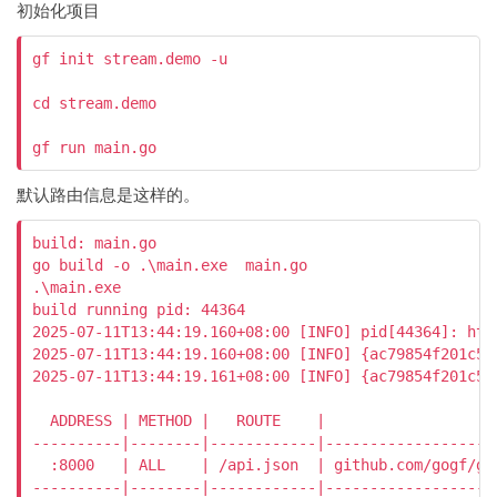
初始化项目
gf init stream.demo -u

cd stream.demo

gf run main.go
默认路由信息是这样的。
build: main.go

go build -o .\main.exe  main.go

.\main.exe

build running pid: 44364

2025-07-11T13:44:19.160+08:00 [INFO] pid[44364]: htt
2025-07-11T13:44:19.160+08:00 [INFO] {ac79854f201c51
2025-07-11T13:44:19.161+08:00 [INFO] {ac79854f201c51
  ADDRESS | METHOD |   ROUTE    |                   
----------|--------|------------|-------------------
  :8000   | ALL    | /api.json  | github.com/gogf/gf
----------|--------|------------|-------------------