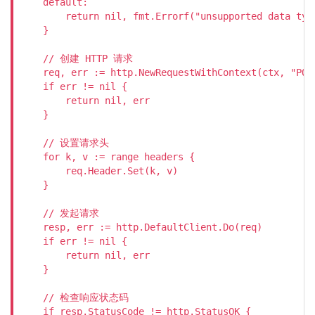
    default:

        return nil, fmt.Errorf("unsupported data type
    }

    // 创建 HTTP 请求

    req, err := http.NewRequestWithContext(ctx, "POST
    if err != nil {

        return nil, err

    }

    // 设置请求头

    for k, v := range headers {

        req.Header.Set(k, v)

    }

    // 发起请求

    resp, err := http.DefaultClient.Do(req)

    if err != nil {

        return nil, err

    }

    // 检查响应状态码

    if resp.StatusCode != http.StatusOK {
