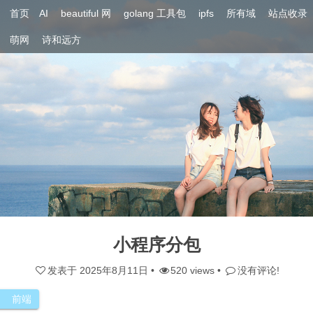
首页
AI
beautiful 网
golang 工具包
ipfs
所有域
站点收录
萌网
诗和远方
小程序分包
发表于
2025年8月11日
•
520 views •
没有评论!
前端