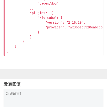
                "pages/dog"

            ],

            "plugins": {

                "kivicube": {

                    "version": "2.16.19",

                    "provider": "wx3bbab3920eabccb2"

                }

            }

        }

    ]

}
发表回复