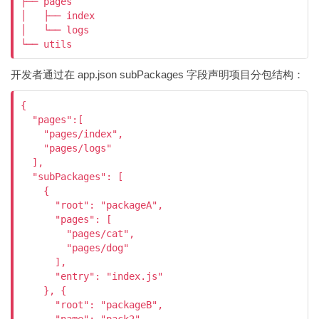
├── pages

│   ├── index

│   └── logs

└── utils
开发者通过在 app.json subPackages 字段声明项目分包结构：
{

  "pages":[

    "pages/index",

    "pages/logs"

  ],

  "subPackages": [

    {

      "root": "packageA",

      "pages": [

        "pages/cat",

        "pages/dog"

      ],

      "entry": "index.js"

    }, {

      "root": "packageB",
