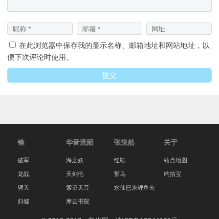
在此浏览器中保存我的显示名称、邮箱地址和网站地址，以
便下次评论时使用。
镜
华音流韶
张悦然
关于
破军
海之妖
红鞋
站点地图
龙战
天剑伦
誓鸟
约拍宝
劈天
紫诏天音
水仙已乘鲤鱼去
归墟
摩云书院