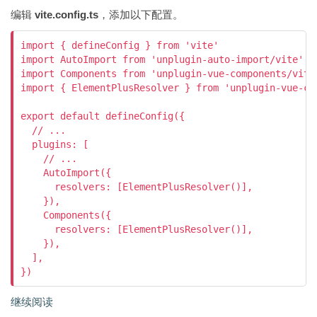
编辑
vite.config.ts
，添加以下配置。
import { defineConfig } from 'vite'

import AutoImport from 'unplugin-auto-import/vite'

import Components from 'unplugin-vue-components/vite'
import { ElementPlusResolver } from 'unplugin-vue-com
export default defineConfig({

  // ...

  plugins: [

    // ...

    AutoImport({

      resolvers: [ElementPlusResolver()],

    }),

    Components({

      resolvers: [ElementPlusResolver()],

    }),

  ],

})
继续阅读