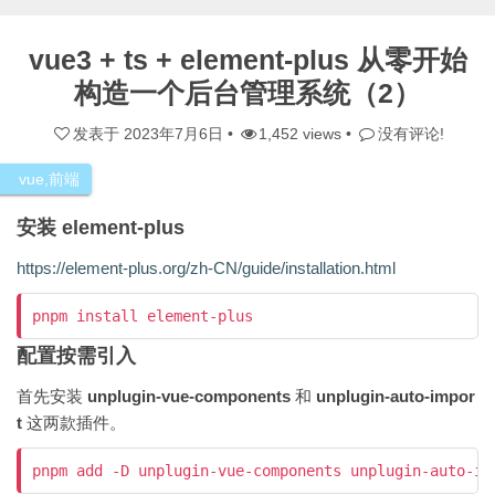
vue3 + ts + element-plus 从零开始
构造一个后台管理系统（2）
发表于
2023年7月6日
•
1,452 views •
没有评论!
vue
,
前端
安装 element-plus
https://element-plus.org/zh-CN/guide/installation.html
pnpm install element-plus
配置按需引入
首先安装
unplugin-vue-components
和
unplugin-auto-impor
t
这两款插件。
pnpm add -D unplugin-vue-components unplugin-auto-im