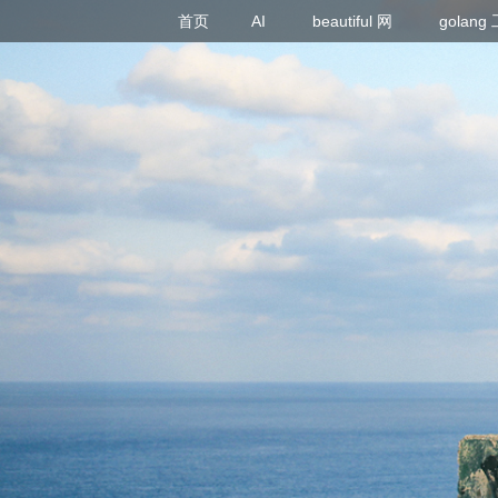
首页
AI
beautiful 网
golan