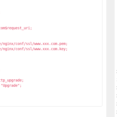


om$request_uri;

/nginx/conf/ssl/www.xxx.com.pem;

/nginx/conf/ssl/www.xxx.com.key;



tp_upgrade;

"Upgrade";
