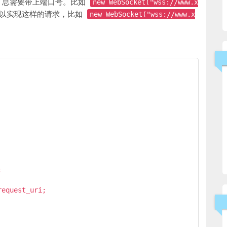
ket，总需要带上端口号。比如
new WebSocket("wss://www.x
理就可以实现这样的请求，比如
new WebSocket("wss://www.x


equest_uri;
