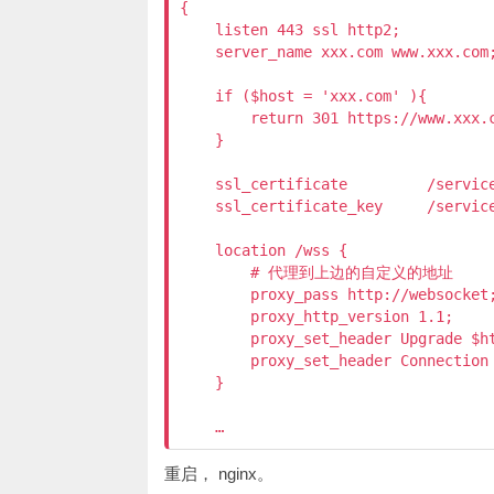
{

    listen 443 ssl http2;

    server_name xxx.com www.xxx.com;
    if ($host = 'xxx.com' ){

        return 301 https://www.xxx.c
    }

    ssl_certificate         /service
    ssl_certificate_key     /service
    location /wss {

        # 代理到上边的自定义的地址

        proxy_pass http://websocket;
        proxy_http_version 1.1;

        proxy_set_header Upgrade $ht
        proxy_set_header Connection 
    }

重启， nginx。