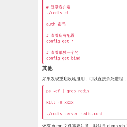
# 登录客户端

./redis-cli 

auth 密码

# 查看所有配置

config get *

# 查看单独一个的

其他
如果发现重启没啥鬼用，可以直接杀死进程，然后
ps -ef | grep redis

kill -9 xxxx

还有 dump 文件需要注意，默认是 dump.rdb