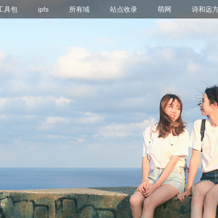
g 工具包
ipfs
所有域
站点收录
萌网
诗和远