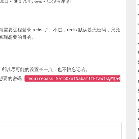
30日
•
1,754 views •
没有评论!
需要远程登录 redis 了。不过，redis 默认是无密码，只允
可实现想要的目的。
，所以尽可能的设置长一点，也不怕忘记哈。
想要的密码
requirepass Safb0xafNabaf!fEfaWfs@#$a4