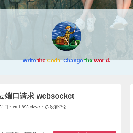
Write
the
Code.
Change
the
World.
去端口请求 websocket
31日
•
1,895 views •
没有评论!