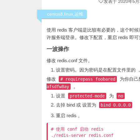
发表于
2020年5月
centos8
,
linux
,
运维
使用 redis 客户端是比较有必要的，这个时候就
许服务端登录。修改下配置，重启 redis 即
一波操作
修改 redis.conf 文件。
设置密码。因为密码是在配置文件里的 
修改
为你自己
# requirepass foobared
。
afsdfw8ay
设置
为
protected-mode
no
去掉 bind 或 设置为
bind 0.0.0.0
重启 redis 。
# 使用 conf 启动 redis

./redis-server redis.conf
