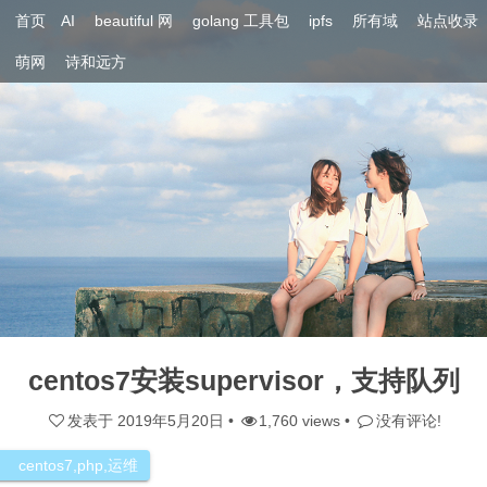
首页
AI
beautiful 网
golang 工具包
ipfs
所有域
站点收录
萌网
诗和远方
centos7安装supervisor，支持队列
发表于
2019年5月20日
•
1,760 views •
没有评论!
centos7
,
php
,
运维