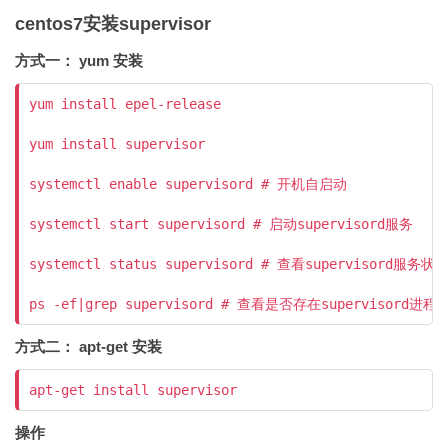
centos7安装supervisor
方式一： yum 安装
yum install epel-release

yum install supervisor

systemctl enable supervisord # 开机自启动

systemctl start supervisord # 启动supervisord服务

systemctl status supervisord # 查看supervisord服务状态
方式二： apt-get 安装
操作