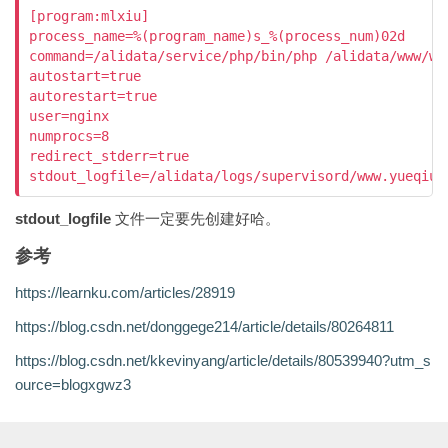
[program:mlxiu]

process_name=%(program_name)s_%(process_num)02d

command=/alidata/service/php/bin/php /alidata/www/ww
autostart=true

autorestart=true

user=nginx

numprocs=8

redirect_stderr=true

stdout_logfile
文件一定要先创建好哈。
参考
https://learnku.com/articles/28919
https://blog.csdn.net/donggege214/article/details/80264811
https://blog.csdn.net/kkevinyang/article/details/80539940?utm_s
ource=blogxgwz3