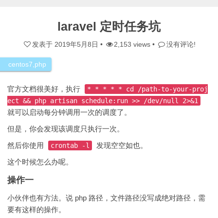
laravel 定时任务坑
发表于
2019年5月8日
•
2,153 views •
没有评论!
centos7
,
php
官方文档很美好，执行
* * * * * cd /path-to-your-proj
ect && php artisan schedule:run >> /dev/null 2>&1
就可以启动每分钟调用一次的调度了。
但是，你会发现该调度只执行一次。
然后你使用
发现空空如也。
crontab -l
这个时候怎么办呢。
操作一
小伙伴也有方法。说 php 路径，文件路径没写成绝对路径，需
要有这样的操作。