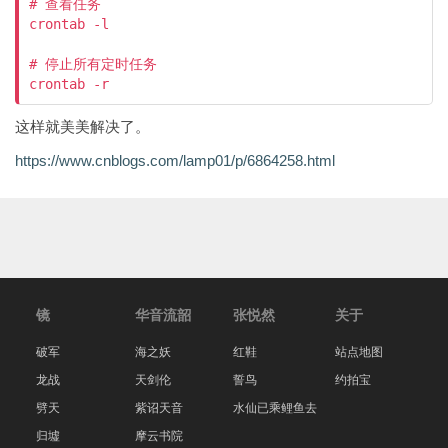
# 查看任务

crontab -l

# 停止所有定时任务

这样就美美解决了。
https://www.cnblogs.com/lamp01/p/6864258.html
镜
华音流韶
张悦然
关于
破军
海之妖
红鞋
站点地图
龙战
天剑伦
誓鸟
约拍宝
劈天
紫诏天音
水仙已乘鲤鱼去
归墟
摩云书院