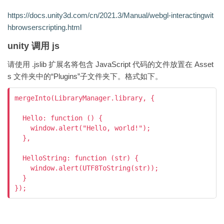
https://docs.unity3d.com/cn/2021.3/Manual/webgl-interactingwit
hbrowserscripting.html
unity 调用 js
请使用 .jslib 扩展名将包含 JavaScript 代码的文件放置在 Asset
s 文件夹中的“Plugins”子文件夹下。格式如下。
mergeInto(LibraryManager.library, {

  Hello: function () {

    window.alert("Hello, world!");

  },

  HelloString: function (str) {

    window.alert(UTF8ToString(str));

  }

});