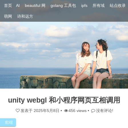
首页
AI
beautiful 网
golang 工具包
ipfs
所有域
站点收录
萌网
诗和远方
unity webgl 和小程序网页互相调用
发表于
2025年5月8日
•
456 views •
没有评论!
前端