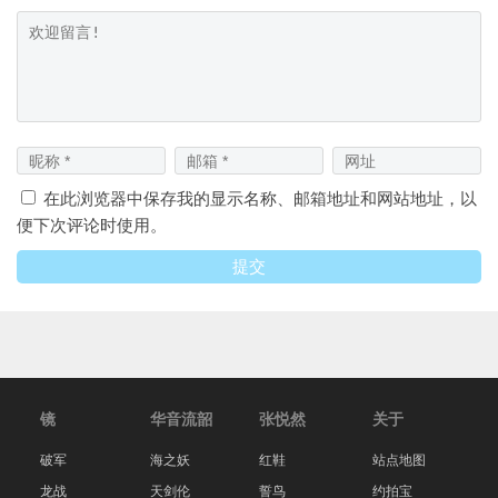
在此浏览器中保存我的显示名称、邮箱地址和网站地址，以
便下次评论时使用。
镜
华音流韶
张悦然
关于
破军
海之妖
红鞋
站点地图
龙战
天剑伦
誓鸟
约拍宝