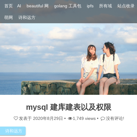
首页
AI
beautiful 网
golang 工具包
ipfs
所有域
站点收录
萌网
诗和远方
mysql 建库建表以及权限
发表于
2020年8月29日
•
1,749 views •
没有评论!
诗和远方