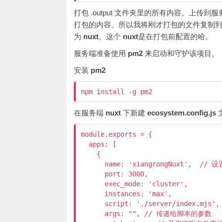
打包 .output 文件夹里的所有内容。上传
打包的内容。所以我将刚才打包的文件复制
为
nuxt
。这个
nuxt
是在打包前配置的哈。
服务端准备使用
pm2
来启动和守护该项目。
安装
pm2
npm install -g pm2
在服务端
nuxt
下新建
ecosystem.config.js
module.exports = {

  apps: [

    {

      name: 'xiangrongNuxt',  /
      port: 3000,

      exec_mode: 'cluster',

      instances: 'max',

      script: './server/index.mjs',

      args: "", // 传递给脚本的参数
