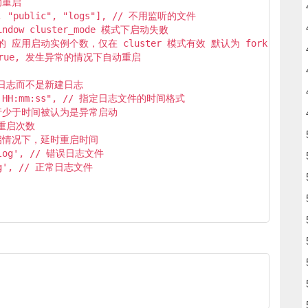
动重启

s", "public", "logs"], // 不用监听的文件

window cluster_mode 模式下启动失败

表示最大的 应用启动实例个数，仅在 cluster 模式有效 默认为 fork

认为 true, 发生异常的情况下自动重启

置追加日志而不是新建日志

M-DD HH:mm:ss", // 指定日志文件的时间格式

 应用运行少于时间被认为是异常启动

常重启次数

异常重启情况下，延时重启时间

r.log', // 错误日志文件

log', // 正常日志文件
