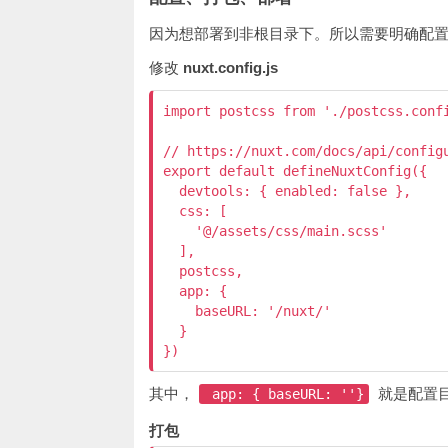
因为想部署到非根目录下。所以需要明确配
修改
nuxt.config.js
import postcss from './postcss.confi
// https://nuxt.com/docs/api/configu
export default defineNuxtConfig({

  devtools: { enabled: false },

  css: [

    '@/assets/css/main.scss'

  ],

  postcss,

  app: {

    baseURL: '/nuxt/'

  }

})
其中，
就是配置
app: { baseURL: ''}
打包