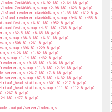
/index-7ec6b3b3.mjs (6.92 kB) (2.64 kB gzip)

/index-7ec6b3b3.mjs.map (2.98 kB) (623 B gzip)

t/island-renderer-c6ceb0d6.mjs (1.35 kB) (612 B gzip)

t/island-renderer-c6ceb0d6.mjs.map (946 B) (455 B gzip)

t.manifest.mjs (6.81 kB) (952 B gzip)

t.manifest.mjs.map (4.51 kB) (765 B gzip)

r.mjs (32.5 kB) (8.65 kB gzip)

r.mjs.map (38.3 kB) (6.31 kB gzip)

s.mjs (508 B) (261 B gzip)

s.mjs.map (396 B) (229 B gzip)

.mjs (4.26 kB) (1.82 kB gzip)

.mjs.map (1.14 kB) (432 B gzip)

renderer.mjs (9.65 kB) (3.06 kB gzip)

renderer.mjs.map (11.3 kB) (2.34 kB gzip)

e-server.mjs (26.7 kB) (7.8 kB gzip)

e-server.mjs.map (87.5 kB) (6.32 kB gzip)

irtual_head-static.mjs (301 B) (217 B gzip)

irtual_head-static.mjs.map (111 B) (112 B gzip)

) (267 B gzip)

24 kB) (477 B gzip)

node .output/server/index.mjs