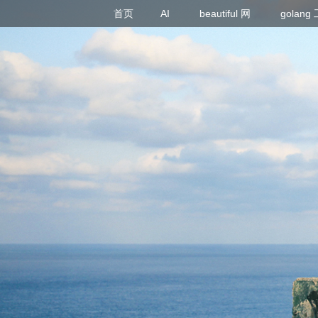
首页
AI
beautiful 网
golan