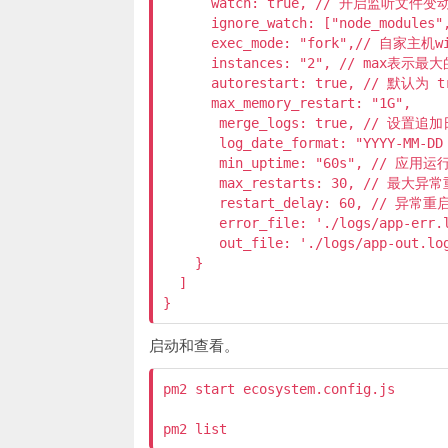
      watch: true, // 开启监听文件变
      ignore_watch: ["node_module
      exec_mode: "fork",// 自家主机
      instances: "2", // max
      autorestart: true, // 默
      max_memory_restart: "1G",

       merge_logs: true, // 设
       log_date_format: "YYYY-M
       min_uptime: "60s", //
       max_restarts: 30, // 最大异
       restart_delay: 60, // 
       error_file: './logs/app-er
       out_file: './logs/app-out.
    }

  ]

}
启动和查看。
pm2 start ecosystem.config.js

pm2 list