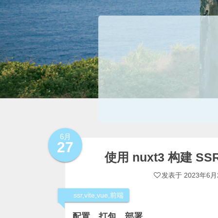
6月
27
使用 nuxt3 构建 
发表于
2023年6月
ssr
,
vite
,
vue
,
前端
配置、打包、部署