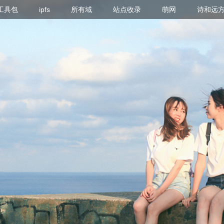
g 工具包
ipfs
所有域
站点收录
萌网
诗和远