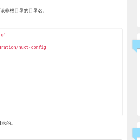
置该非根目录的目录名。
g'

ration/nuxt-config

目录的。