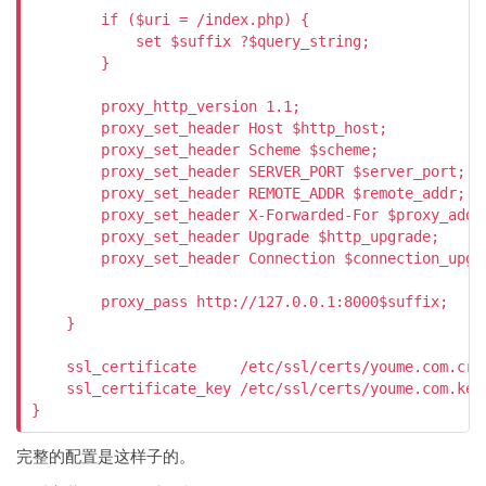
        if ($uri = /index.php) {

            set $suffix ?$query_string;

        }

        proxy_http_version 1.1;

        proxy_set_header Host $http_host;

        proxy_set_header Scheme $scheme;

        proxy_set_header SERVER_PORT $server_port;

        proxy_set_header REMOTE_ADDR $remote_addr;

        proxy_set_header X-Forwarded-For $proxy_add_x
        proxy_set_header Upgrade $http_upgrade;

        proxy_set_header Connection $connection_upgra
        proxy_pass http://127.0.0.1:8000$suffix;

    }

    ssl_certificate     /etc/ssl/certs/youme.com.crt;
    ssl_certificate_key /etc/ssl/certs/youme.com.key;
}
完整的配置是这样子的。