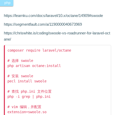
php
https://learnku.com/docs/laravel/10.x/octane/14909#swoole
https://segmentfault.com/a/1190000040673969
https://chriswhite.is/coding/swoole-vs-roadrunner-for-laravel-oct
ane/
composer require laravel/octane

# 选择 swoole

php artisan octane:install

# 安装 swoole

pecl install swoole

# 查找 php.ini 文件位置

php -i grep | php.ini

# vim 编辑，并配置

extension=swoole.so
