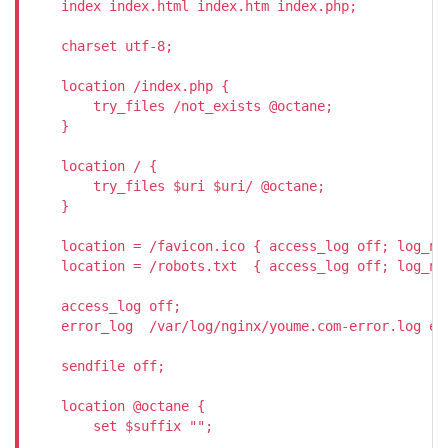
    index index.html index.htm index.php;

    charset utf-8;

    location /index.php {

        try_files /not_exists @octane;

    }

    location / {

        try_files $uri $uri/ @octane;

    }

    location = /favicon.ico { access_log off; log_not
    location = /robots.txt  { access_log off; log_not
    access_log off;

    error_log  /var/log/nginx/youme.com-error.log err
    sendfile off;

    location @octane {

        set $suffix "";
