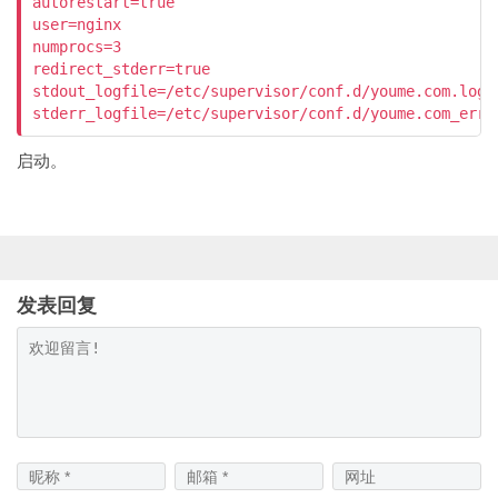
autorestart=true

user=nginx

numprocs=3

redirect_stderr=true

stdout_logfile=/etc/supervisor/conf.d/youme.com.log

stderr_logfile=/etc/supervisor/conf.d/youme.com_err.
启动。
发表回复