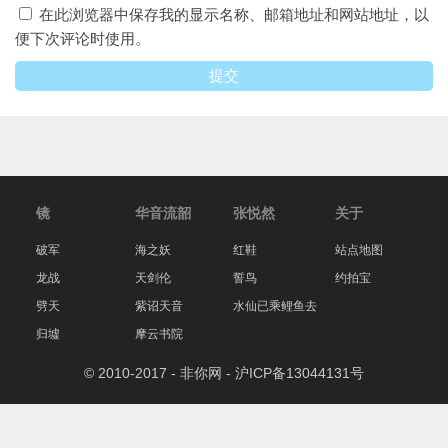
在此浏览器中保存我的显示名称、邮箱地址和网站地址，以
便下次评论时使用。
镜
华音流韶
张悦然
关于
破军
海之妖
红鞋
站点地图
龙战
天剑伦
誓鸟
约拍宝
劈天
紫诏天音
水仙已乘鲤鱼去
归墟
摩云书院
© 2010-2017 - 非你网 -
沪ICP备13044131号