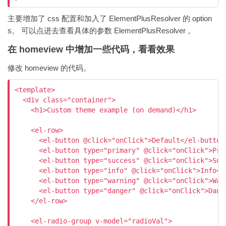
主要增加了 css 配置和加入了 ElementPlusResolver 的 option
s。 可以点进去查看具体的参数 ElementPlusResolver 。
在 homeview 中增加一些代码，看看效果
修改 homeview 的代码。
<template>

  <div class="container">

    <h1>Custom theme example (on demand)</h1>

    <el-row>

      <el-button @click="onClick">Default</el-button>
      <el-button type="primary" @click="onClick">Prim
      <el-button type="success" @click="onClick">Succ
      <el-button type="info" @click="onClick">Info</e
      <el-button type="warning" @click="onClick">Warn
      <el-button type="danger" @click="onClick">Dange
    </el-row>

    <el-radio-group v-model="radioVal">
