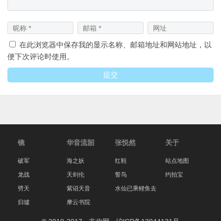
在此浏览器中保存我的显示名称、邮箱地址和网站地址，以
便下次评论时使用。
镜
华音流韶
张悦然
关于
破军
海之妖
红鞋
站点地图
龙战
天剑伦
誓鸟
约拍宝
劈天
紫诏天音
水仙已乘鲤鱼去
归墟
摩云书院