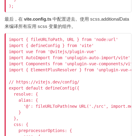
  )

);
最后，在
vite.config.ts
中配置进去。使用 scss.additionalData
来编译所有应用 scss 变量的组件。
import { fileURLToPath, URL } from 'node:url'

import { defineConfig } from 'vite'

import vue from '@vitejs/plugin-vue'

import AutoImport from 'unplugin-auto-import/vite'

import Components from 'unplugin-vue-components/vite'
import { ElementPlusResolver } from 'unplugin-vue-com
// https://vitejs.dev/config/

export default defineConfig({

  resolve: {

    alias: {

      '@': fileURLToPath(new URL('./src', import.meta
    }

  },

  css: {

    preprocessorOptions: {
