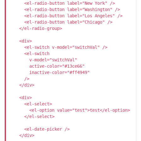
      <el-radio-button label="New York" />

      <el-radio-button label="Washington" />

      <el-radio-button label="Los Angeles" />

      <el-radio-button label="Chicago" />

    </el-radio-group>

    <div>

      <el-switch v-model="switchVal" /> 

      <el-switch

        v-model="switchVal"

        active-color="#13ce66"

        inactive-color="#ff4949"

      />

    </div>

    <div>

      <el-select>

        <el-option value="test">test</el-option>

      </el-select>

      <el-date-picker />

    </div>
