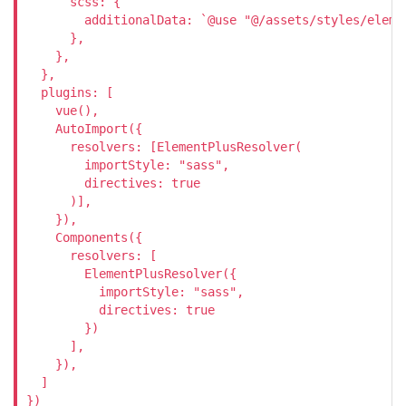
      scss: {

        additionalData: `@use "@/assets/styles/elemen
      },

    },

  },

  plugins: [

    vue(),

    AutoImport({

      resolvers: [ElementPlusResolver(

        importStyle: "sass",

        directives: true

      )],

    }),

    Components({

      resolvers: [

        ElementPlusResolver({

          importStyle: "sass",

          directives: true

        })

      ],

    }),

  ]

})