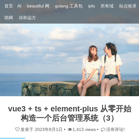
首页
AI
beautiful 网
golang 工具包
ipfs
所有域
站点收录
萌网
诗和远方
vue3 + ts + element-plus 从零开始
构造一个后台管理系统（3）
发表于
2023年8月1日
•
1,413 views •
没有评论!