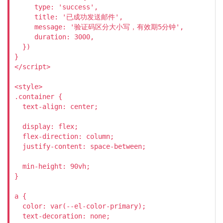
     type: 'success',

     title: '已成功发送邮件',

     message: '验证码区分大小写，有效期5分钟',

     duration: 3000,

  })

}

</script>

<style>

.container {

  text-align: center;

  display: flex;

  flex-direction: column;

  justify-content: space-between;

  min-height: 90vh;

}

a {

  color: var(--el-color-primary);

  text-decoration: none;
