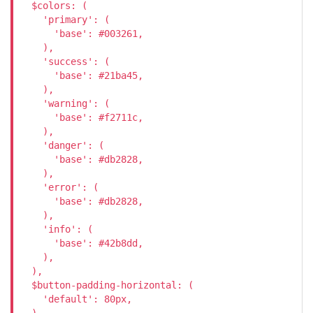
  $colors: (

    'primary': (

      'base': #003261,

    ),

    'success': (

      'base': #21ba45,

    ),

    'warning': (

      'base': #f2711c,

    ),

    'danger': (

      'base': #db2828,

    ),

    'error': (

      'base': #db2828,

    ),

    'info': (

      'base': #42b8dd,

    ),

  ),

  $button-padding-horizontal: (

    'default': 80px,
