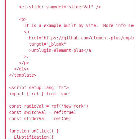
    <el-slider v-model="sliderVal" />

    <p>

      It is a example built by vite.  More info see

      <a

        href="https://github.com/element-plus/unplugi
        target="_blank"

        >unplugin-element-plus</a

      >.

    </p>

  </div>

</template>

<script setup lang="ts">

import { ref } from 'vue'

const radioVal = ref('New York')

const switchVal = ref(true)

const sliderVal = ref(50)

function onClick() {

  ElNotification({
