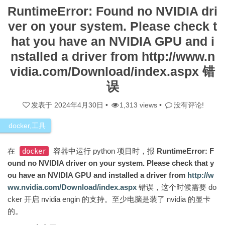
RuntimeError: Found no NVIDIA dri
ver on your system. Please check t
hat you have an NVIDIA GPU and i
nstalled a driver from http://www.n
vidia.com/Download/index.aspx 错
误
发表于
2024年4月30日
•
1,313 views •
没有评论!
docker
,
工具
在
容器中运行 python 项目时，报
RuntimeError: F
docker
ound no NVIDIA driver on your system. Please check that y
ou have an NVIDIA GPU and installed a driver from
http://w
ww.nvidia.com/Download/index.aspx
错误，这个时候需要 do
cker 开启 nvidia engin 的支持。至少电脑是装了 nvidia 的显卡
的。