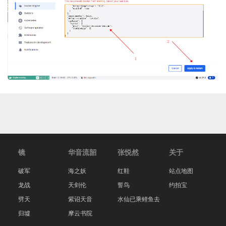
镜
华音流韶
张悦然
关于
破军
海之妖
红鞋
站点地图
龙战
天剑伦
誓鸟
约拍宝
劈天
紫诏天音
水仙已乘鲤鱼去
归墟
摩云书院