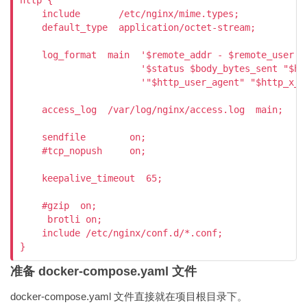
http {

    include       /etc/nginx/mime.types;

    default_type  application/octet-stream;

    log_format  main  '$remote_addr - $remote_user [$
                      '$status $body_bytes_sent "$htt
                      '"$http_user_agent" "$http_x_fo
    access_log  /var/log/nginx/access.log  main;

    sendfile        on;

    #tcp_nopush     on;

    keepalive_timeout  65;

    #gzip  on;

     brotli on;

    include /etc/nginx/conf.d/*.conf;

}
准备 docker-compose.yaml 文件
docker-compose.yaml 文件直接就在项目根目录下。