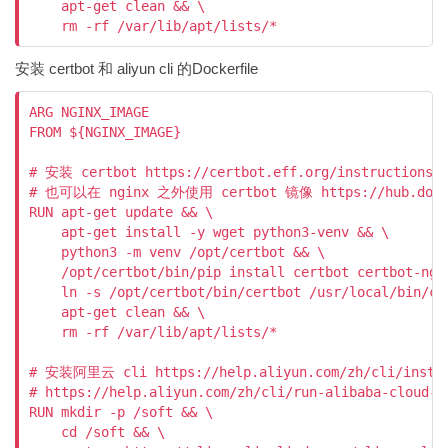
    apt-get clean && \

    rm -rf /var/lib/apt/lists/*
安装 certbot 和 aliyun cli 的Dockerfile
ARG NGINX_IMAGE

FROM ${NGINX_IMAGE}

# 安装 certbot https://certbot.eff.org/instructions?w
# 也可以在 nginx 之外使用 certbot 镜像 https://hub.docker
RUN apt-get update && \

    apt-get install -y wget python3-venv && \

    python3 -m venv /opt/certbot && \

    /opt/certbot/bin/pip install certbot certbot-ngin
    ln -s /opt/certbot/bin/certbot /usr/local/bin/cer
    apt-get clean && \

    rm -rf /var/lib/apt/lists/*

# 安装阿里云 cli https://help.aliyun.com/zh/cli/install-
# https://help.aliyun.com/zh/cli/run-alibaba-cloud-cl
RUN mkdir -p /soft && \

    cd /soft && \
