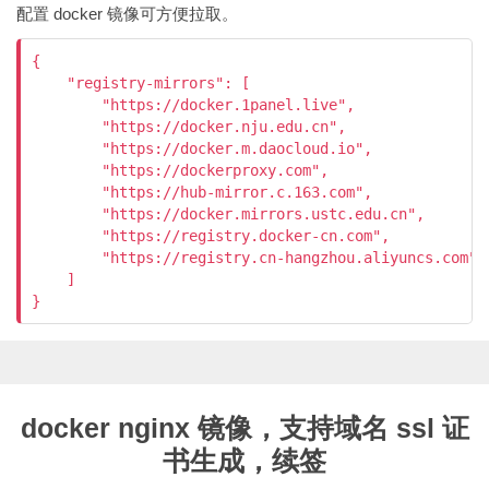
配置 docker 镜像可方便拉取。
{

    "registry-mirrors": [

        "https://docker.1panel.live",

        "https://docker.nju.edu.cn",

        "https://docker.m.daocloud.io",

        "https://dockerproxy.com",

        "https://hub-mirror.c.163.com",

        "https://docker.mirrors.ustc.edu.cn",

        "https://registry.docker-cn.com",

        "https://registry.cn-hangzhou.aliyuncs.com"

    ]

}
docker nginx 镜像，支持域名 ssl 证
书生成，续签