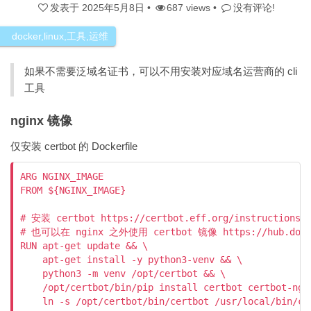
发表于
2025年5月8日
•
687 views •
没有评论!
docker
,
linux
,
工具
,
运维
如果不需要泛域名证书，可以不用安装对应域名运营商的 cli
工具
nginx 镜像
仅安装 certbot 的 Dockerfile
ARG NGINX_IMAGE

FROM ${NGINX_IMAGE}

# 安装 certbot https://certbot.eff.org/instructions?w
# 也可以在 nginx 之外使用 certbot 镜像 https://hub.docker
RUN apt-get update && \

    apt-get install -y python3-venv && \

    python3 -m venv /opt/certbot && \

    /opt/certbot/bin/pip install certbot certbot-ngin
    ln -s /opt/certbot/bin/certbot /usr/local/bin/cer