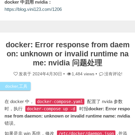
docker 中启用 nvidia：
https://blog.vini123.com/1206
docker: Error response from daem
on: unknown or invalid runtime na
me: nvidia 问题处理
发表于
2024年4月30日
•
1,484 views •
没有评论!
docker
,
工具
在 docker 中，
配置了 nvida 参数
docker-compose.yaml
时，执行
时报
docker: Error respo
docker-compose up -d
nse from daemon: unknown or invalid runtime name: nvidia
错误。
如果是非 win 系统，修改
,并添
/etc/docker/daemon.json