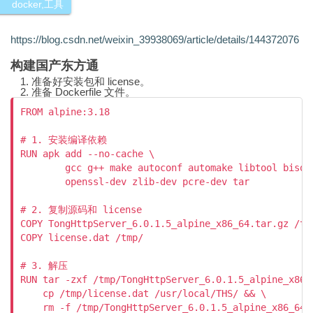
docker
,
工具
https://blog.csdn.net/weixin_39938069/article/details/144372076
构建国产东方通
准备好安装包和 license。
准备 Dockerfile 文件。
FROM alpine:3.18

# 1. 安装编译依赖

RUN apk add --no-cache \

        gcc g++ make autoconf automake libtool bison 
        openssl-dev zlib-dev pcre-dev tar

# 2. 复制源码和 license

COPY TongHttpServer_6.0.1.5_alpine_x86_64.tar.gz /tmp
COPY license.dat /tmp/

# 3. 解压

RUN tar -zxf /tmp/TongHttpServer_6.0.1.5_alpine_x86_6
    cp /tmp/license.dat /usr/local/THS/ && \

    rm -f /tmp/TongHttpServer_6.0.1.5_alpine_x86_64.t