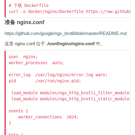
# 下载 Dockerfile

curl -o docker/nginx/Dockerfile https://raw.githubus
准备 nginx.conf
https://github.com/google/ngx_brotli/blob/master/README.md
这里 nginx.conf 位于
./conf/nginx/nginx.conf
中。
user  nginx;

worker_processes  auto;

error_log  /var/log/nginx/error.log warn;

pid        /var/run/nginx.pid;

 load_module modules/ngx_http_brotli_filter_module.so
 load_module modules/ngx_http_brotli_static_module.so
events {

    worker_connections  1024;

}
