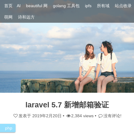
首页
AI
beautiful 网
golang 工具包
ipfs
所有域
站点收录
萌网
诗和远方
laravel 5.7 新增邮箱验证
发表于
2019年2月20日
•
2,384 views •
没有评论!
php