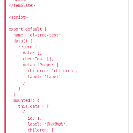
</template>

<script>

export default {

  name: 'el-tree-test',

  data() {

    return {

      data: [],

      checkIds: [],

      defaultProps: {

        children: 'children',

        label: 'label'

      }

    }

  },

  mounted() {

    this.data = [

      {

        id: 1,

        label: '喜欢游戏',

        children: [
