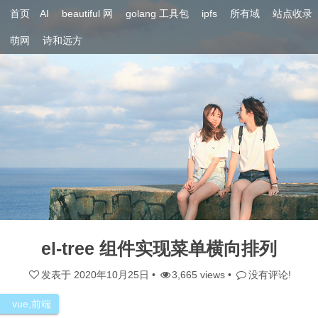
首页
AI
beautiful 网
golang 工具包
ipfs
所有域
站点收录
萌网
诗和远方
el-tree 组件实现菜单横向排列
发表于
2020年10月25日
•
3,665 views •
没有评论!
vue
,
前端