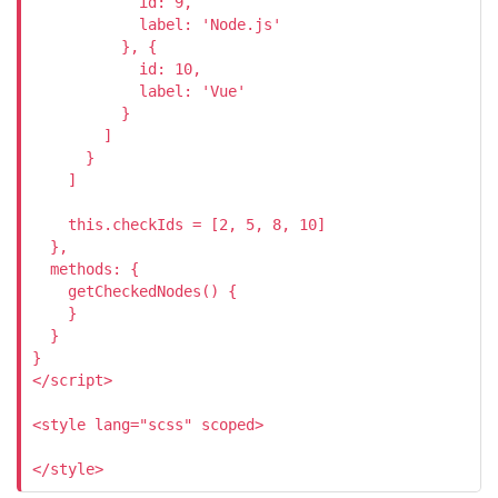
            id: 9,

            label: 'Node.js'

          }, {

            id: 10,

            label: 'Vue'

          }

        ]

      }

    ]

    this.checkIds = [2, 5, 8, 10]

  },

  methods: {

    getCheckedNodes() {

    }

  }

}

</script>

<style lang="scss" scoped>
