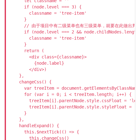
      let classname = ''

      if (node.level === 3) {

        classname = 'tree-item'

      }

      // 由于项目中有二级菜单也有三级菜单，就要在此做出判断
      if (node.level === 2 && node.childNodes.length 
        classname = 'tree-item'

      }

      return (

        <div class={classname}>

          {node.label}

        </div>)

    },

    changeCss() {

      var treeItem = document.getElementsByClassName(
      for (var i = 0; i < treeItem.length; i++) {

        treeItem[i].parentNode.style.cssFloat = 'left
        treeItem[i].parentNode.style.styleFloat = 'le
      }

    },

    handleExpand() {

      this.$nextTick(() => {

        this.changeCss()
