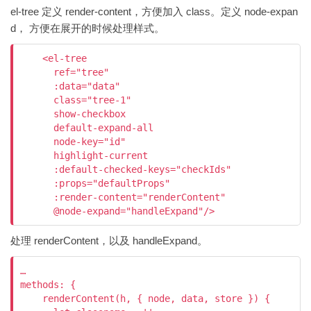
el-tree 定义 render-content，方便加入 class。定义 node-expan
d， 方便在展开的时候处理样式。
    <el-tree

      ref="tree"

      :data="data"

      class="tree-1"

      show-checkbox

      default-expand-all

      node-key="id"

      highlight-current

      :default-checked-keys="checkIds"

      :props="defaultProps"

      :render-content="renderContent"

处理 renderContent，以及 handleExpand。
…

methods: {

    renderContent(h, { node, data, store }) {
