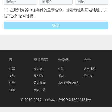
在此浏览器中保存我的显示名称、邮箱地址和网站地址，以
便下次评论时使用。
镜
华音流韶
张悦然
关于
破军
海之妖
红鞋
站点地图
龙战
天剑伦
誓鸟
约拍宝
劈天
紫诏天音
水仙已乘鲤鱼去
归墟
摩云书院
© 2010-2017 - 非你网 -
沪ICP备13044131号