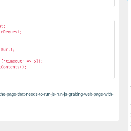
t;

eRequest;

$url);

['timeout' => 5]);

Contents();

-the-page-that-needs-to-run-js-run-js-grabing-web-page-with-