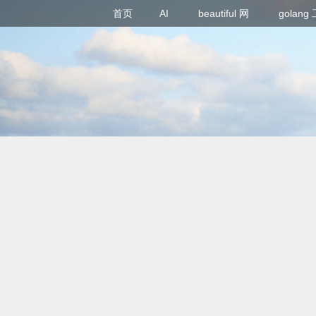
首页
AI
beautiful 网
golan