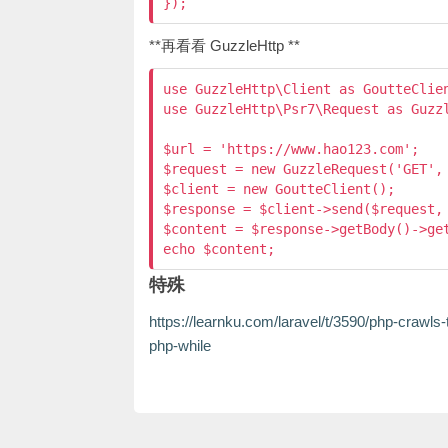
**再看看 GuzzleHttp **
use GuzzleHttp\Client as GoutteClien
use GuzzleHttp\Psr7\Request as Guzzl
$url = 'https://www.hao123.com';

$request = new GuzzleRequest('GET', 
$client = new GoutteClient();

$response = $client->send($request, 
$content = $response->getBody()->get
特殊
https://learnku.com/laravel/t/3590/php-crawls
php-while