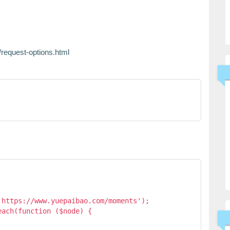
/request-options.html
https://www.yuepaibao.com/moments');

ach(function ($node) {
