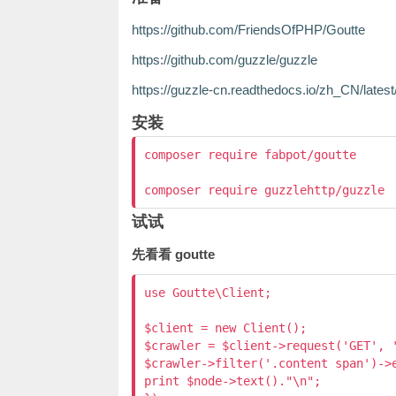
https://github.com/FriendsOfPHP/Goutte
https://github.com/guzzle/guzzle
https://guzzle-cn.readthedocs.io/zh_CN/latest
安装
composer require fabpot/goutte

试试
先看看 goutte
use Goutte\Client;

$client = new Client();

$crawler = $client->request('GET', '
$crawler->filter('.content span')->e
print $node->text()."\n";
