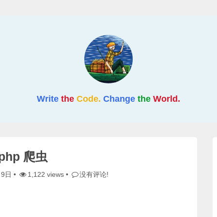
Write
the
Code.
Change
the
World.
php 爬虫
月9日
•
1,122 views •
没有评论!