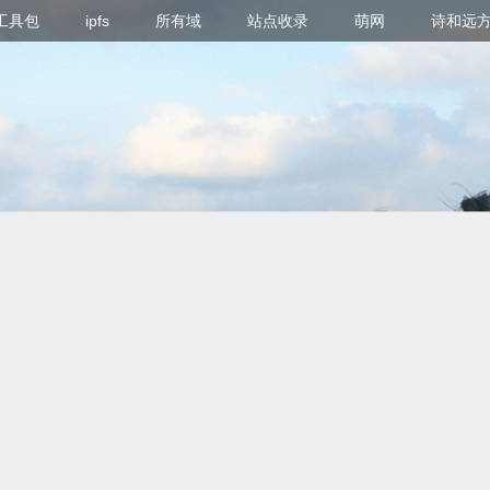
g 工具包
ipfs
所有域
站点收录
萌网
诗和远