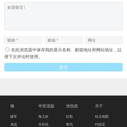
在此浏览器中保存我的显示名称、邮箱地址和网站地址，以
便下次评论时使用。
镜
华音流韶
张悦然
关于
破军
海之妖
红鞋
站点地图
龙战
天剑伦
誓鸟
约拍宝