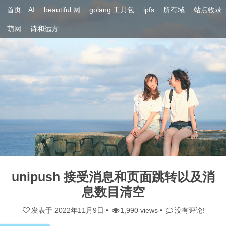
首页
AI
beautiful 网
golang 工具包
ipfs
所有域
站点收录
萌网
诗和远方
unipush 接受消息和页面跳转以及消
息数目清空
发表于
2022年11月9日
•
1,990 views •
没有评论!