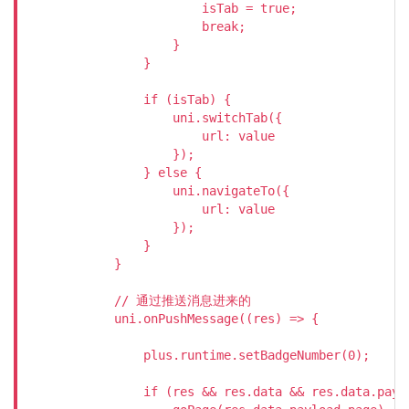
                        isTab = true;

                        break;

                    }

                }

                if (isTab) {

                    uni.switchTab({

                        url: value

                    });

                } else {

                    uni.navigateTo({

                        url: value

                    });

                }

            }

            // 通过推送消息进来的

            uni.onPushMessage((res) => {

                plus.runtime.setBadgeNumber(0);

                if (res && res.data && res.data.paylo