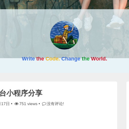
Write
the
Code.
Change
the
World.
台小程序分享
月17日
•
751 views •
没有评论!