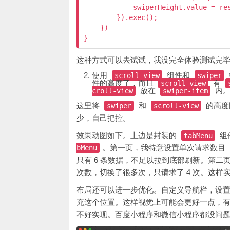
            swiperHeight.value = res
        }).exec();

    })

}
这种方式可以去试试，我没完全体验测试完
使用
组件和
scroll-view
swiper
件的高度了，而且
有
scroll-view
放在
内
croll-view
swiper-item
这里将
和
的高度
swiper
scroll-view
少，自己把控。
效果动图如下。上边是封装的
组
tabMenu
。第一页，我特意设置单次请求数目（也
bMenu
只有 6 条数据，不足以拉到底部刷新。第二
次数，切换了很多次，只请求了 4 次。这样
布局还可以进一步优化。自定义导航栏，设
充这个位置。这样视觉上可能会更好一点，
不好实现。百度小程序和微信小程序都没问