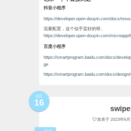
抖音小程序
https://developer.open-douyin.com/docs/reso
流量配置，这个似乎蛮好的呀。
https://developer.open-douyin.com/microapp/tt
百度小程序
https://smartprogram.baidu.com/docs/devel
ge
https://smartprogram.baidu.com/docs/desig
6月
16
swi
发表于
2023年6月