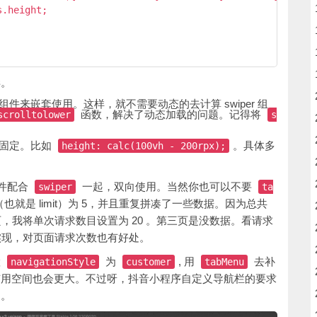
.height;

毕。
组件来嵌套使用。这样，就不需要动态的去计算 swiper 组
函数，解决了动态加载的问题。记得将
scrolltolower
s
。
固定。比如
。具体多
height: calc(100vh - 200rpx);
件配合
一起，双向使用。当然你也可以不要
swiper
ta
就是 limit）为 5，并且重复拼凑了一些数据。因为总共
页，我将单次请求数目设置为 20 。第三页是没数据。看请求
实现，对页面请求次数也有好处。
置
为
, 用
去补
navigationStyle
customer
tabMenu
有用空间也会更大。不过呀，抖音小程序自定义导航栏的要求
题。