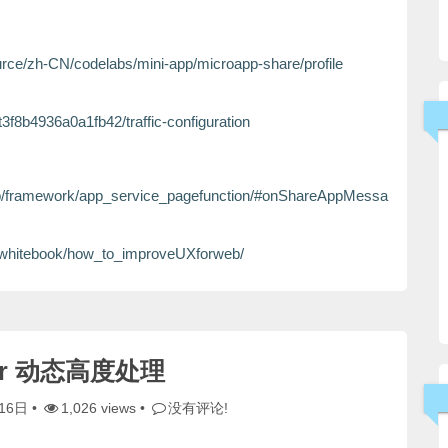
urce/zh-CN/codelabs/mini-app/microapp-share/profile
3f8b4936a0a1fb42/traffic-configuration
op/framework/app_service_pagefunction/#onShareAppMessa
n/whitebook/how_to_improveUXforweb/
per 动态高度处理
16日
•
1,026 views •
没有评论!