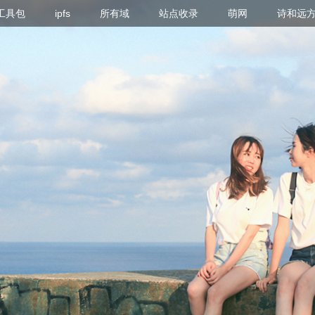
g 工具包
ipfs
所有域
站点收录
萌网
诗和远