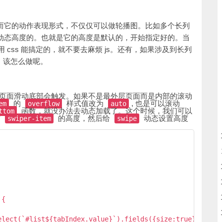
用。而它的动作表现形式，不仅仅可以做轮播图。比如多个长列
支持动态高度的。也就是它的高度是默认的，开始指定好的。当
用 css 能搞定的，就不要去麻烦 js。还有，如果涉及到长列
。该怎么做呢。
页面滑动底部会触发。如果不是最外层页面而是内部的滚动
的
样式值改为
, 也是可以滚动
em
overflow
auto
函数，就没办法去动态加载了。这个时候，我们可以
ttom
前
的高度，然后给
动态设置高度
swiper-item
swipe
{

elect(`#list${tabIndex.value}`).fields({size:true}, funct