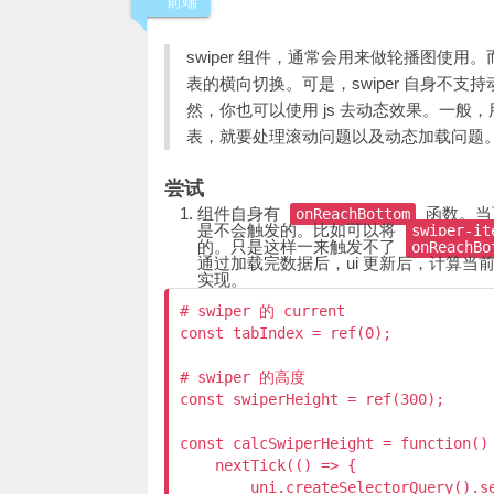
前端
swiper 组件，通常会用来做轮播图使
表的横向切换。可是，swiper 自身不
然，你也可以使用 js 去动态效果。一般，
表，就要处理滚动问题以及动态加载问题
尝试
组件自身有
函数。当
onReachBottom
是不会触发的。比如可以将
swiper-it
的。只是这样一来触发不了
onReachBo
通过加载完数据后，ui 更新后，计算当
实现。
# swiper 的 current

const tabIndex = ref(0);

# swiper 的高度

const swiperHeight = ref(300);

const calcSwiperHeight = function() 
    nextTick(() => {

        uni.createSelectorQuery().s