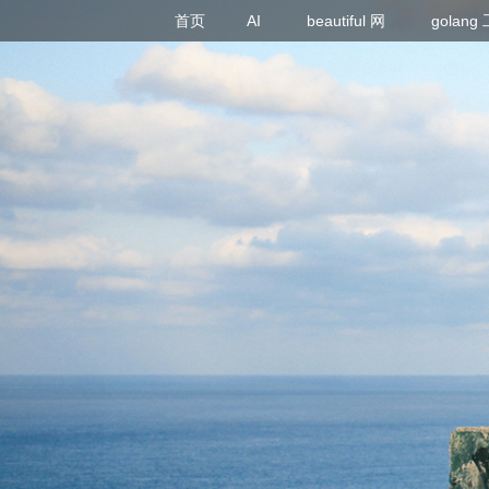
首页
AI
beautiful 网
golan