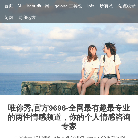
首页
AI
beautiful 网
golang 工具包
ipfs
所有域
站点收录
萌网
诗和远方
唯你秀,官方9696-全网最有趣最专业
的两性情感频道，你的个人情感咨询
专家
发表于
2017年6月6日
•
10,983 views •
没有评论!