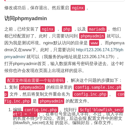
修改成功后，保存退出。然后重启
。
nginx
访问phpmyadmin
之前，已经安装了
，
，以及
。他们
nginx
php
mariadb
都已经配置好了。此时，只需要访问到
就可以。
phpmyadmin
因为我是测试环境。nginx默认访问的目录是
。而phpmya
www
dmin又在www下。此时，只需要访问
http://123.206.174.179/ph
pmyadmin/
就可以（我服务的ip地址就是123.206.174.179）。
打开phpmyadmin首页，输入数据库账号密码登录进去。这个时
候你也许会发现在页面上出现这样的提示。
。解决这个问题的步骤如下：
配置文件现在需要一个短语密码
1. 复制
的根目录里的
phpmyadmin
config.sample.inc.ph
文件，然后将复制文件重命名为
。
p
config.inc.php
con
是
的配置文件。
fig.inc.php
phpmyadmin
编辑
。找到行
config.inc.php
$cfg['blowfish_secr
; ，在单引号里边填入字符。不过，填入字符
et'] = ' '
的长度不得少于32位。否则，后边会报 配置文件中的密文
(blowfish_secret)太短 的提示。编辑好后，保存文件。