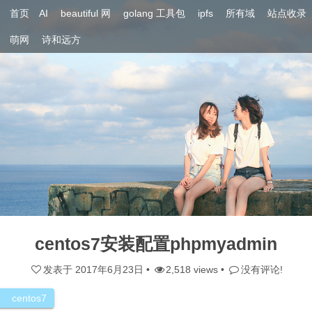
首页
AI
beautiful 网
golang 工具包
ipfs
所有域
站点收录
萌网
诗和远方
centos7安装配置phpmyadmin
发表于
2017年6月23日
•
2,518 views •
没有评论!
centos7