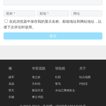
在此浏览器中保存我的显示名称、邮箱地址和网站地址，以
便下次评论时使用。
镜
华音流韶
张悦然
关于
破军
海之妖
红鞋
站点地图
龙战
天剑伦
誓鸟
约拍宝
劈天
紫诏天音
水仙已乘鲤鱼去
归墟
摩云书院