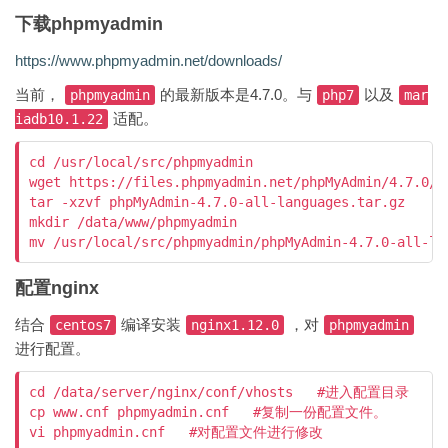
下载phpmyadmin
https://www.phpmyadmin.net/downloads/
当前，
的最新版本是4.7.0。与
以及
phpmyadmin
php7
mar
适配。
iadb10.1.22
cd /usr/local/src/phpmyadmin

wget https://files.phpmyadmin.net/phpMyAdmin/4.7.0/p
tar -xzvf phpMyAdmin-4.7.0-all-languages.tar.gz

mkdir /data/www/phpmyadmin

配置nginx
结合
编译安装
，对
centos7
nginx1.12.0
phpmyadmin
进行配置。
cd /data/server/nginx/conf/vhosts   #进入配置目录

cp www.cnf phpmyadmin.cnf   #复制一份配置文件。
