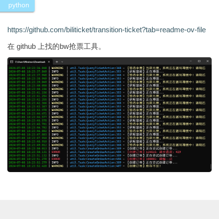
python
https://github.com/biliticket/transition-ticket?tab=readme-ov-file
在 github 上找的bw抢票工具。