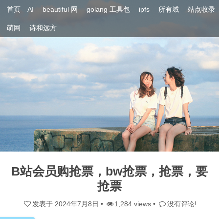
首页
AI
beautiful 网
golang 工具包
ipfs
所有域
站点收录
萌网
诗和远方
B站会员购抢票，bw抢票，抢票，要
抢票
发表于
2024年7月8日
•
1,284 views •
没有评论!