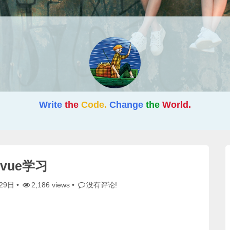
Write
the
Code.
Change
the
World.
vue学习
29日
•
2,186 views •
没有评论!