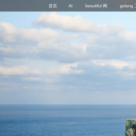
首页
AI
beautiful 网
golan