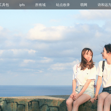
g 工具包
ipfs
所有域
站点收录
萌网
诗和远