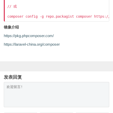
// 或

镜像介绍
https://pkg.phpcomposer.com/
https://laravel-china.org/composer
发表回复