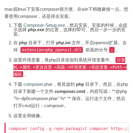
mac或linux下安装composer很方便。在win下稍微麻烦一点。想
要使用composer，还是得去安装。
下载
Composer-Setup.exe
，然后安装。安装的时候，会提
示选择
php.exe
的位置，选择好即可。然后一步一步的安
装。
在
php
目录下，打开
php.ini
文件，开启openssl扩展。去
掉
前面的分号
。
extension=php_openssl.dll
;
设置环境变量，将php目录添加到系统环境变量中。
计算
机->属性->更改设置->高级->环境变量->系统变量->Path->
。
编辑
下载
composer.phar
，将其放到
php
目录下。然后，在php
目录下新建一个文件
composer.cmd
，内容写成：**@php
"%~dp0composer.phar" %* ** 保存。运行这个文件，然后
打开cmd运行：composer。
设置全局镜像。
composer config -g repo.packagist composer https://pa