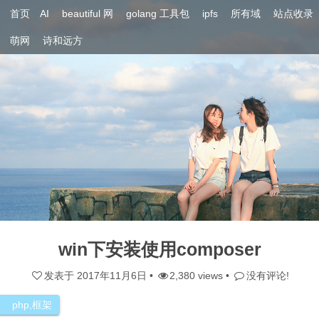
首页
AI
beautiful 网
golang 工具包
ipfs
所有域
站点收录
萌网
诗和远方
win下安装使用composer
发表于
2017年11月6日
•
2,380 views •
没有评论!
php
,
框架