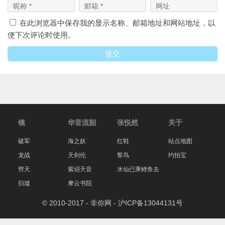
在此浏览器中保存我的显示名称、邮箱地址和网站地址，以
便下次评论时使用。
镜
华音流韶
张悦然
关于
破军
海之妖
红鞋
站点地图
龙战
天剑伦
誓鸟
约拍宝
劈天
紫诏天音
水仙已乘鲤鱼去
归墟
摩云书院
© 2010-2017 - 非你网 -
沪ICP备13044131号