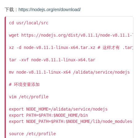
下载：
https://nodejs.org/en/download/
cd usr/local/src

wget https://nodejs.org/dist/v8.11.1/node-v8.11.1-lin
xz -d node-v8.11.1-linux-x64.tar.xz # 这样才有 .tar文
tar -xvf node-v8.11.1-linux-x64.tar 

mv node-v8.11.1-linux-x64 /alidata/service/nodejs

# 环境变量添加

vim /etc/profile

export NODE_HOME=/alidata/service/nodejs

export PATH=$PATH:$NODE_HOME/bin

export NODE_PATH=$PATH:$NODE_HOME/lib/node_modules
