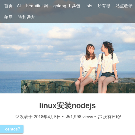
首页
AI
beautiful 网
golang 工具包
ipfs
所有域
站点收录
萌网
诗和远方
linux安装nodejs
发表于
2018年4月5日
•
1,998 views •
没有评论!
centos7