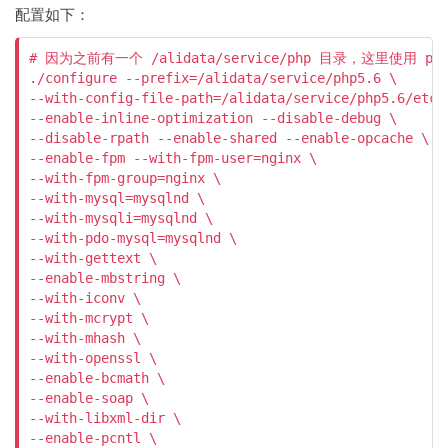
配置如下：
# 因为之前有一个 /alidata/service/php 目录，这里使用 php
./configure --prefix=/alidata/service/php5.6 \

--with-config-file-path=/alidata/service/php5.6/etc \
--enable-inline-optimization --disable-debug \

--disable-rpath --enable-shared --enable-opcache \

--enable-fpm --with-fpm-user=nginx \

--with-fpm-group=nginx \

--with-mysql=mysqlnd \

--with-mysqli=mysqlnd \

--with-pdo-mysql=mysqlnd \

--with-gettext \

--enable-mbstring \

--with-iconv \

--with-mcrypt \

--with-mhash \

--with-openssl \

--enable-bcmath \

--enable-soap \

--with-libxml-dir \

--enable-pcntl \
