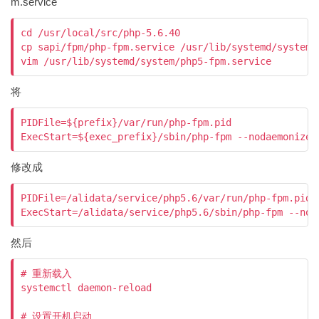
m.service
cd /usr/local/src/php-5.6.40

cp sapi/fpm/php-fpm.service /usr/lib/systemd/system/p
将
PIDFile=${prefix}/var/run/php-fpm.pid

修改成
PIDFile=/alidata/service/php5.6/var/run/php-fpm.pid

然后
# 重新载入

systemctl daemon-reload

# 设置开机启动
