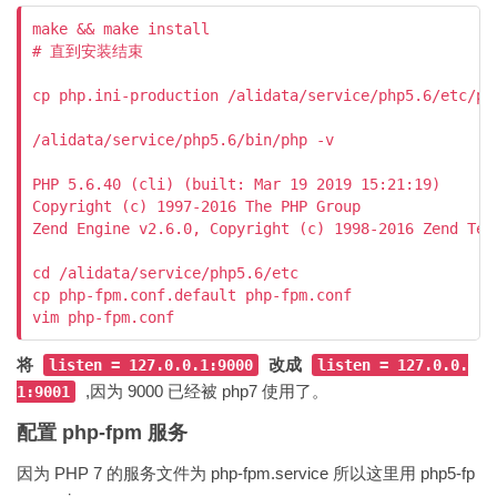
make && make install 

# 直到安装结束

cp php.ini-production /alidata/service/php5.6/etc/php
/alidata/service/php5.6/bin/php -v

PHP 5.6.40 (cli) (built: Mar 19 2019 15:21:19)

Copyright (c) 1997-2016 The PHP Group

Zend Engine v2.6.0, Copyright (c) 1998-2016 Zend Tech
cd /alidata/service/php5.6/etc

cp php-fpm.conf.default php-fpm.conf

将
改成
listen = 127.0.0.1:9000
listen = 127.0.0.
,因为 9000 已经被 php7 使用了。
1:9001
配置 php-fpm 服务
因为 PHP 7 的服务文件为 php-fpm.service 所以这里用 php5-fp