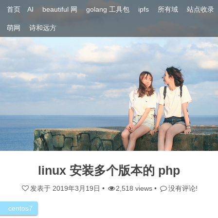
首页
AI
beautiful 网
golang 工具包
ipfs
所有域
站点收录
萌网
诗和远方
linux 安装多个版本的 php
发表于
2019年3月19日
•
2,518 views •
没有评论!
centos7