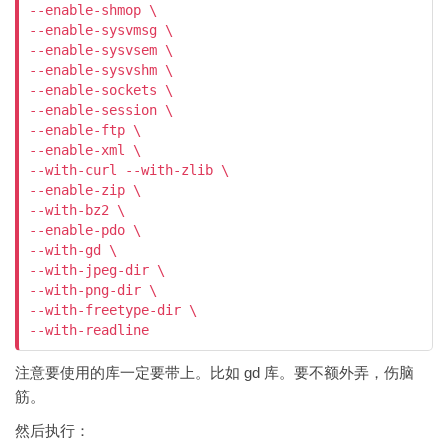
--enable-shmop \

--enable-sysvmsg \

--enable-sysvsem \

--enable-sysvshm \

--enable-sockets \

--enable-session \

--enable-ftp \

--enable-xml \

--with-curl --with-zlib \

--enable-zip \

--with-bz2 \

--enable-pdo \

--with-gd \

--with-jpeg-dir \

--with-png-dir \

--with-freetype-dir \

注意要使用的库一定要带上。比如 gd 库。要不额外弄，伤脑
筋。
然后执行：