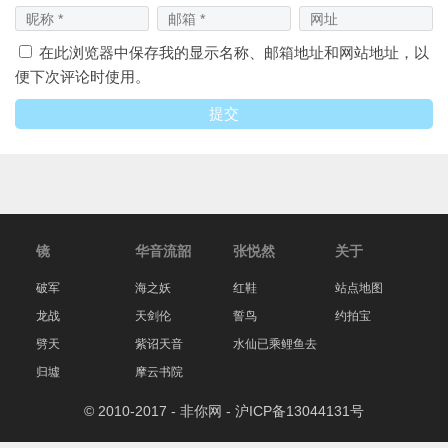
在此浏览器中保存我的显示名称、邮箱地址和网站地址，以
便下次评论时使用。
镜
华音流韶
张悦然
关于
破军
海之妖
红鞋
站点地图
龙战
天剑伦
誓鸟
约拍宝
劈天
紫诏天音
水仙已乘鲤鱼去
归墟
摩云书院
© 2010-2017 - 非你网 -
沪ICP备13044131号