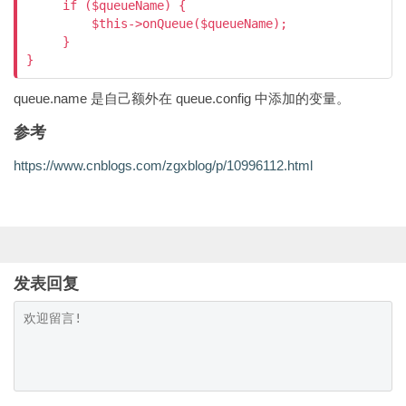
     if ($queueName) {

         $this->onQueue($queueName);

     }

queue.name 是自己额外在 queue.config 中添加的变量。
参考
https://www.cnblogs.com/zgxblog/p/10996112.html
发表回复