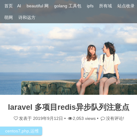
首页
AI
beautiful 网
golang 工具包
ipfs
所有域
站点收录
萌网
诗和远方
laravel 多项目redis异步队列注意点
发表于
2019年9月12日
•
2,053 views •
没有评论!
centos7
,
php
,
运维