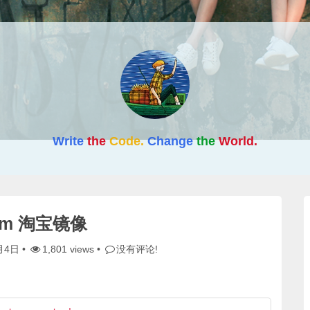
Write
the
Code.
Change
the
World.
pm 淘宝镜像
月4日
•
1,801 views •
没有评论!