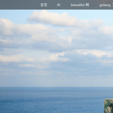
首页
AI
beautiful 网
golan