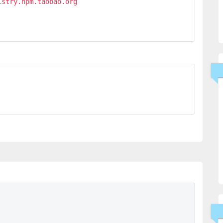
stry.npm.taobao.org 
