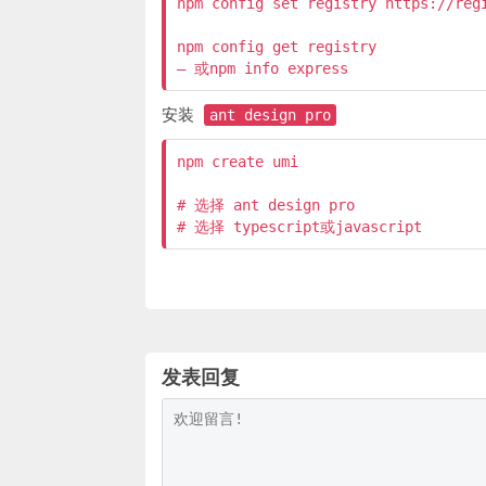
npm config set registry https://regi
npm config get registry 

安装
ant design pro
npm create umi

# 选择 ant design pro

发表回复