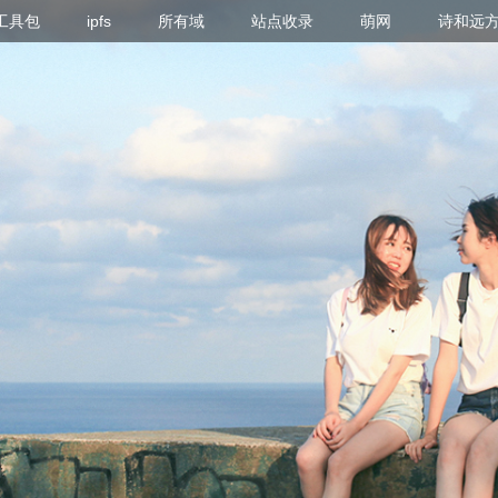
g 工具包
ipfs
所有域
站点收录
萌网
诗和远