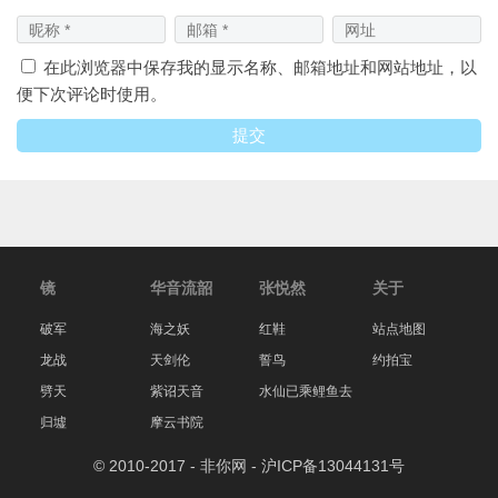
在此浏览器中保存我的显示名称、邮箱地址和网站地址，以
便下次评论时使用。
镜
华音流韶
张悦然
关于
破军
海之妖
红鞋
站点地图
龙战
天剑伦
誓鸟
约拍宝
劈天
紫诏天音
水仙已乘鲤鱼去
归墟
摩云书院
© 2010-2017 - 非你网 -
沪ICP备13044131号