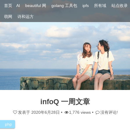
首页
AI
beautiful 网
golang 工具包
ipfs
所有域
站点收录
萌网
诗和远方
infoQ 一周文章
发表于
2020年6月28日
•
1,776 views •
没有评论!
php