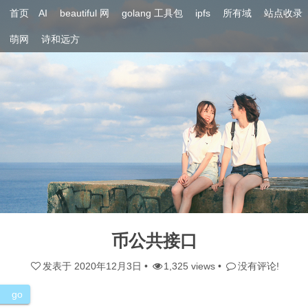
首页
AI
beautiful 网
golang 工具包
ipfs
所有域
站点收录
萌网
诗和远方
币公共接口
发表于
2020年12月3日
•
1,325 views •
没有评论!
go