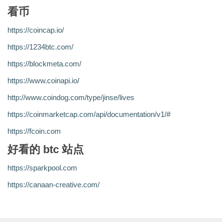
看币
https://coincap.io/
https://1234btc.com/
https://blockmeta.com/
https://www.coinapi.io/
http://www.coindog.com/type/jinse/lives
https://coinmarketcap.com/api/documentation/v1/#
https://fcoin.com
好看的 btc 站点
https://sparkpool.com
https://canaan-creative.com/