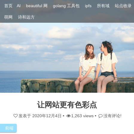
首页
AI
beautiful 网
golang 工具包
ipfs
所有域
站点收录
萌网
诗和远方
让网站更有色彩点
发表于
2020年12月4日
•
1,263 views •
没有评论!
前端