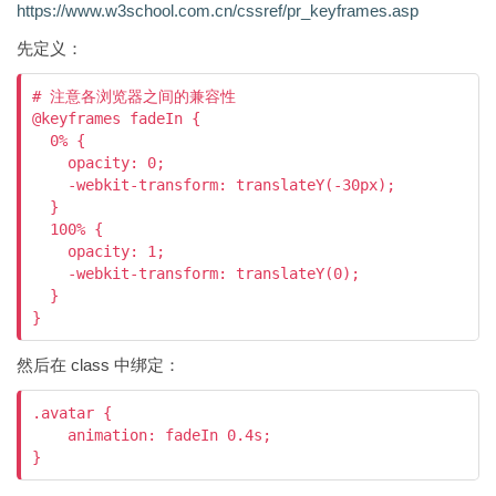
https://www.w3school.com.cn/cssref/pr_keyframes.asp
先定义：
# 注意各浏览器之间的兼容性

@keyframes fadeIn {

  0% {

    opacity: 0;

    -webkit-transform: translateY(-30px);

  }

  100% {

    opacity: 1;

    -webkit-transform: translateY(0);

  }

然后在 class 中绑定：
.avatar {

    animation: fadeIn 0.4s;
