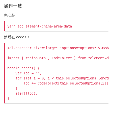
操作一波
先安装
然后在 code 中
<el-cascader size="large" :options="options" v-model
import { regionData , CodeToText } from "element-chin
handleChange() {

    var loc = "";

    for (let i = 0; i < this.selectedOptions.length; 
        loc += CodeToText[this.selectedOptions[i]];

    }

    alert(loc);
