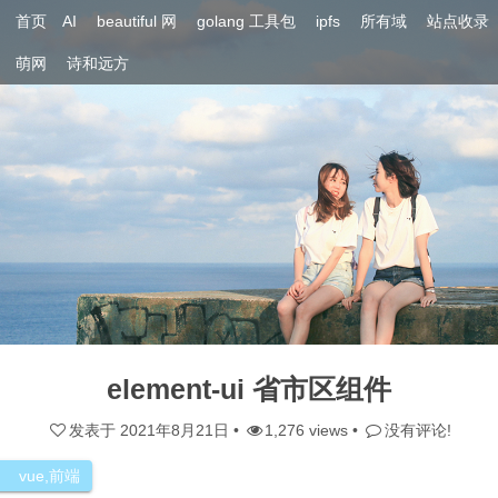
首页
AI
beautiful 网
golang 工具包
ipfs
所有域
站点收录
萌网
诗和远方
element-ui 省市区组件
发表于
2021年8月21日
•
1,276 views •
没有评论!
vue
,
前端