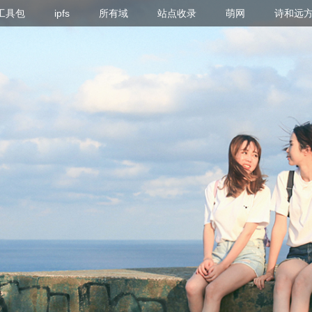
g 工具包
ipfs
所有域
站点收录
萌网
诗和远