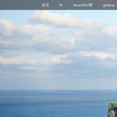
首页
AI
beautiful 网
golan