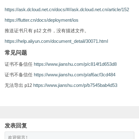
https://ask.dcloud.net.cn/docs/#//ask.dcloud.net.cn/article/152
https://flutter.cn/docs/deployment/ios
推送证书只有 p12 文件，没有描述文件。
https://help.aliyun.com/document_detail/30071.html
常见问题
证书不备信任
https://www.jianshu.com/p/c814f1d653d8
证书不备信任
https://www.jianshu.com/p/af6acf3cd484
无法导出 p12
https://www.jianshu.com/p/b7545bab4d53
发表回复