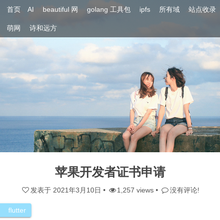
首页
AI
beautiful 网
golang 工具包
ipfs
所有域
站点收录
萌网
诗和远方
苹果开发者证书申请
发表于
2021年3月10日
•
1,257 views •
没有评论!
flutter