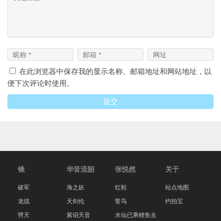
在此浏览器中保存我的显示名称、邮箱地址和网站地址，以
便下次评论时使用。
镜
华音流韶
张悦然
关于
破军
海之妖
红鞋
站点地图
龙战
天剑伦
誓鸟
约拍宝
劈天
紫诏天音
水仙已乘鲤鱼去