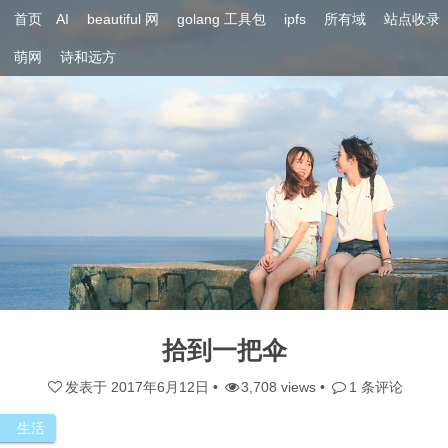
首页
AI
beautiful 网
golang 工具包
ipfs
所有域
站点收录
萌网
诗和远方
拾到一把伞
发表于
2017年6月12日
•
3,708 views •
1 条评论
生活