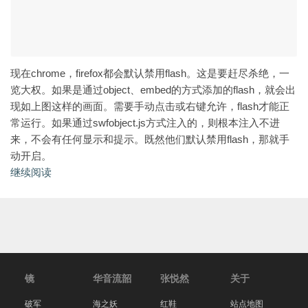
现在chrome，firefox都会默认禁用flash。这是要赶尽杀绝，一
览大权。如果是通过object、embed的方式添加的flash，就会出
现如上图这样的画面。需要手动点击或右键允许，flash才能正
常运行。如果通过swfobject.js方式注入的，则根本注入不进
来，不会有任何显示和提示。既然他们默认禁用flash，那就手
动开启。
继续阅读
镜
华音流韶
张悦然
关于
破军
海之妖
红鞋
站点地图