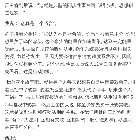
群主看到后说：“这就是典型的同步性事件啊! 吸引法则, 思想创
造现实。”
我说：“这就是一个巧合”。
群主接着分析说：“我认为不是巧合的。你当时很着急用伞, 你思
想里关于伞的念头, 这个念头的能量在加速聚集, 达到一定能量
等级后, 根据操作系统的吸引法则, 操作系统必须调度各种相关
资源, 向着你发生。又因为要伞这件事情的难度系数不大, 因此
很快你就得到伞了。那个地铁检票人员说去12号口服务台那里
去看看。这是行动法则。”
“我分享个故事吧。就是有个人每天都想着自己中巨额彩票了, 想
着已经中了彩票, 想着怎么去花这个念头想了50年, 后来这个人
车祸挂了, 去上层纬度报道的时候就说, 怎么吸引法则没有用? 5
0 年都没中彩票。然后上面的人说, 你至少要先买一张彩票吧。
这就是吸引法则和行动法则的关系。在我们所处的三维物理世
界, 有 12 大法则, 互相有关联, 互相制约。吸引法则和行动法则
是密不可分的。”
终结