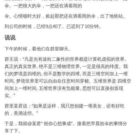
伞。一把很大的伞，一把还在滴着雨的
伞。心情顿时大好，捡起那把还在滴着雨的伞，出了地铁站。
到公司的时候，已经9点40了。已迟到了10分钟。
说说
下午的时候，看他们在群里聊天。
群主说：“凡是光有波粒二象性的世界都是计算机虚拟的世界。
真正的真实世界, 绝不是三维物理世界, 一定是很高的纬度。我
们的梦境是四维的, 但不是数学的四维, 而是三维空间加上一维
时间, 梦境世界里可以自由在任意时间穿梭。五维世界是 四维空
间加上一维时间, 五维世界没有负能量, 思想可以直接创造现
实。”
群里某君说：“如果是这样，我只想创建一堆美女，还有好吃
的，美酒这些。”
于是，我就@某君“ 祝你心想事成”。接着把早晨拾伞的事情分
享了下。