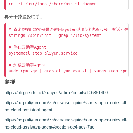
rm -rf /usr/local/share/assist-daemon
再来干掉监控助手。
# 查询您的ECS实例是否使用systemd初始化进程服务，有返回信息则
strings /sbin/init | grep "/lib/system"

# 停止云助手Agent

systemctl stop aliyun.service

# 卸载云助手Agent

sudo rpm -qa | grep aliyun_assist | xargs sudo rpm -
参考
https://blog.csdn.net/kunyus/article/details/106861400
https://help.aliyun.com/zh/ecs/user-guide/start-stop-or-uninstall-t
he-cloud-assistant-agent
https://help.aliyun.com/zh/ecs/user-guide/start-stop-or-uninstall-t
he-cloud-assistant-agent#section-ge4-ads-7ud