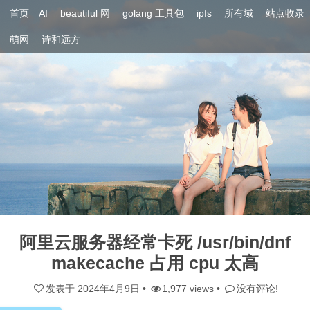
首页
AI
beautiful 网
golang 工具包
ipfs
所有域
站点收录
萌网
诗和远方
阿里云服务器经常卡死 /usr/bin/dnf
makecache 占用 cpu 太高
发表于
2024年4月9日
•
1,977 views •
没有评论!